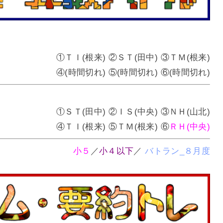
①ＴＩ(根来) ②ＳＴ(田中) ③ＴＭ(根来)
④(時間切れ) ⑤(時間切れ) ⑥(時間切れ)
①ＳＴ(田中) ②ＩＳ(中央) ③ＮＨ(山北)
④ＴＩ(根来) ⑤ＴＭ(根来) ⑥
ＲＨ(中央)
小５
／
小４以下
／
バトラン_８月度