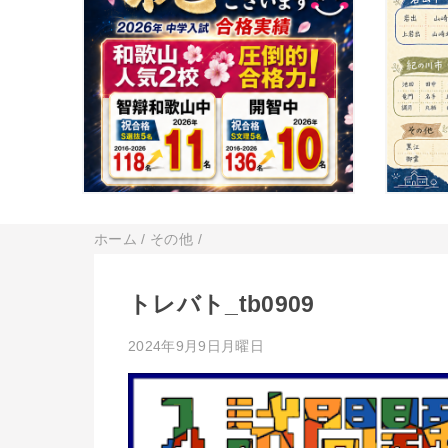
ホーム
/
その他
/
トレバト_tb0909
2024年9月9日月曜日