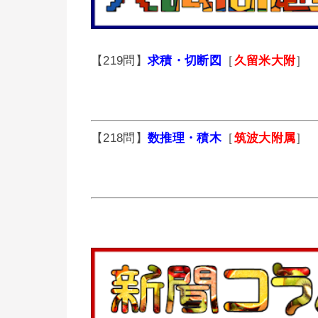
【219問】
求積・切断図
［
久留米大附
］
【218問】
数推理・積木
［
筑波大附属
］