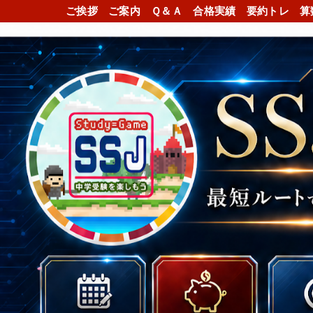
ご挨拶
ご案内
Ｑ＆Ａ
合格実績
要約トレ
算