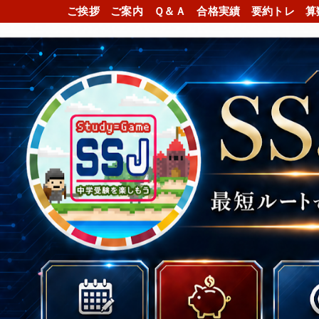
ご挨拶
ご案内
Ｑ＆Ａ
合格実績
要約トレ
算