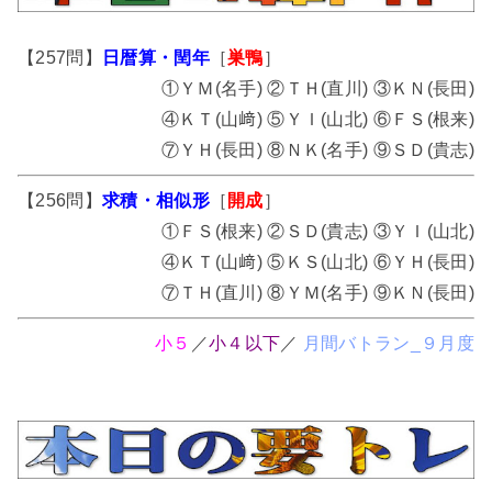
【257問】
日暦算・閏年
［
巣鴨
］
①ＹＭ(名手) ②ＴＨ(直川) ③ＫＮ(長田)
④ＫＴ(山﨑) ⑤ＹＩ(山北) ⑥ＦＳ(根来)
⑦ＹＨ(長田) ⑧ＮＫ(名手) ⑨ＳＤ(貴志)
【256問】
求積・相似形
［
開成
］
①ＦＳ(根来) ②ＳＤ(貴志) ③ＹＩ(山北)
④ＫＴ(山﨑) ⑤ＫＳ(山北) ⑥ＹＨ(長田)
⑦ＴＨ(直川) ⑧ＹＭ(名手) ⑨ＫＮ(長田)
小５
／
小４以下
／
月間バトラン_９月度