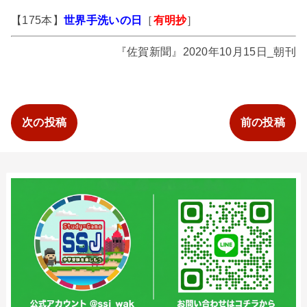
【175本】
世界手洗いの日
［
有明抄
］
『佐賀新聞』2020年10月15日_朝刊
次の投稿
前の投稿