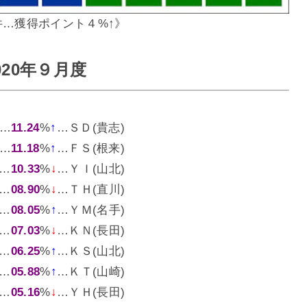
件…獲得ポイント４%↑》
020年９月度
p…
11.24
%
↑
…ＳＤ(貴志)
p…
11.18
%
↑
…ＦＳ(根来)
p…
10.33
%
↓
…ＹＩ(山北)
p…
08.90
%
↓
…ＴＨ(直川)
p…
08.05
%
↑
…ＹＭ(名手)
p…
07.03
%
↓
…ＫＮ(長田)
p…
06.25
%
↑
…ＫＳ(山北)
p…
05.88
%
↑
…ＫＴ(山崎)
p…
05.16
%
↓
…ＹＨ(長田)