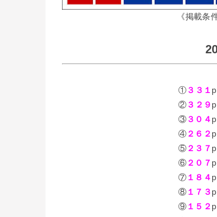
《掲載条
2
①
３３１
②
３２９
③
３０４
④
２６２
⑤
２３７
⑥
２０７
⑦
１８４
⑧
１７３
⑨
１５２