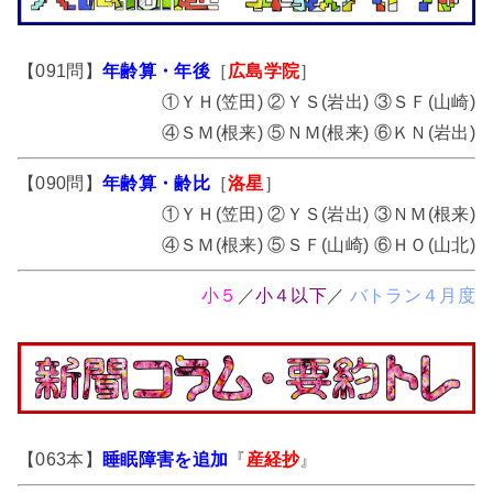
【091問】
年齢算・年後
［
広島学院
］
①ＹＨ(笠田) ②ＹＳ(岩出) ③ＳＦ(山崎)
④ＳＭ(根来) ⑤ＮＭ(根来) ⑥ＫＮ(岩出)
【090問】
年齢算・齢比
［
洛星
］
①ＹＨ(笠田) ②ＹＳ(岩出) ③ＮＭ(根来)
④ＳＭ(根来) ⑤ＳＦ(山崎) ⑥ＨＯ(山北)
小５
／
小４以下
／
バトラン４月度
【063本】
睡眠障害を追加
『
産経抄
』