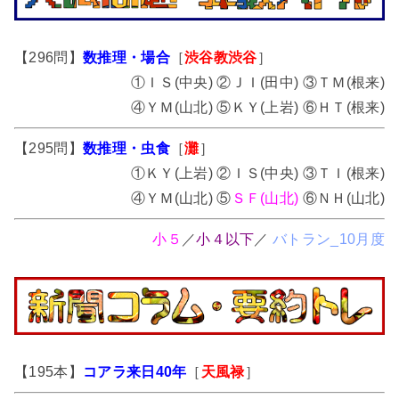
【296問】
数推理・場合
［
渋谷教渋谷
］
①ＩＳ(中央) ②ＪＩ(田中) ③ＴＭ(根来)
④ＹＭ(山北) ⑤ＫＹ(上岩) ⑥ＨＴ(根来)
【295問】
数推理・虫食
［
灘
］
①ＫＹ(上岩) ②ＩＳ(中央) ③ＴＩ(根来)
④ＹＭ(山北) ⑤
ＳＦ(山北)
⑥ＮＨ(山北)
小５
／
小４以下
／
バトラン_10月度
【195本】
コアラ来日40年
［
天風禄
］