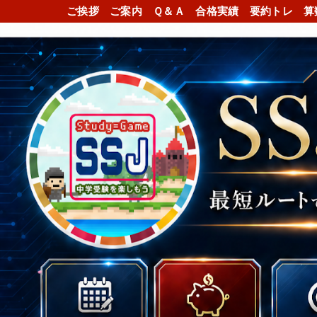
ご挨拶
ご案内
Ｑ＆Ａ
合格実績
要約トレ
算