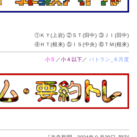
①ＫＹ(上岩) ②ＳＴ(田中) ③ＪＩ(田中)
④ＨＴ(根来) ⑤ＩＳ(中央) ⑥ＴＭ(根来)
小５
／
小４以下
／
バトラン_８月度