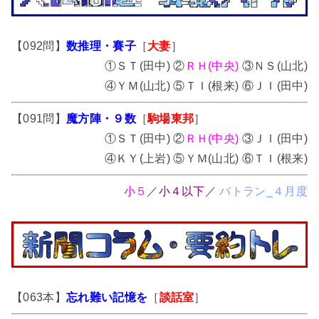
【092問】
数推理・賽子
［
大妻
］
①ＳＴ(田中) ②
ＲＨ(中央)
③ＮＳ(山北)
④ＹＭ(山北) ⑤ＴＩ(根来) ⑥ＪＩ(田中)
【091問】
魔方陣・９数
［
駒場東邦
］
①ＳＴ(田中) ②
ＲＨ(中央)
③ＪＩ(田中)
④ＫＹ(上岩) ⑤ＹＭ(山北) ⑥ＴＩ(根来)
小５
／
小４以下
／
バトラン_４月度
【063本】
忘れ難い記憶を
［
談話室
］