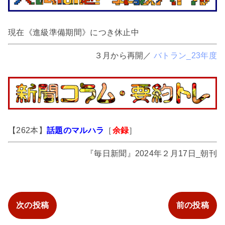
現在《進級準備期間》につき休止中
３月から再開／
バトラン_23年度
【262本】
話題のマルハラ
［
余録
］
『毎日新聞』2024年２月17日_朝刊
次の投稿
前の投稿