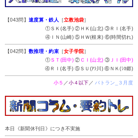
【043問】
速度算・鉄人
［
立教池袋
］
①ＳＫ(名手) ②ＨＫ(山北) ③ＲＩ(名手)
④ＩＮ(山崎) ⑤ＨＷ(根来) ⑥(時間切れ)
【042問】
数推理・約束
［
女子学院
］
①
ＳＴ(田中)
②
ＣＩ(山北)
③
ＪＩ(田中)
④ＲＩ(名手) ⑤ＳＵ(ｱﾗ川) ⑥ＮＫ(ｼｶ郷)
小５
／
小４以下
／
バトラン_３月度
本日《新聞休刊日》につき不実施