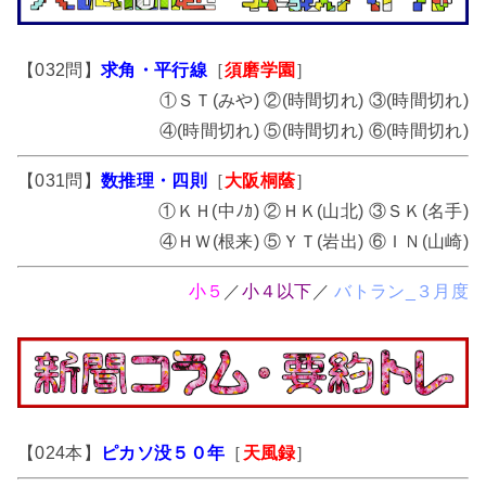
【032問】
求角・平行線
［
須磨学園
］
①ＳＴ(みや) ②(時間切れ) ③(時間切れ)
④(時間切れ) ⑤(時間切れ) ⑥(時間切れ)
【031問】
数推理・四則
［
大阪桐蔭
］
①ＫＨ(中ﾉｶ) ②ＨＫ(山北) ③ＳＫ(名手)
④ＨＷ(根来) ⑤ＹＴ(岩出) ⑥ＩＮ(山崎)
小５
／
小４以下
／
バトラン_３月度
【024本】
ピカソ没５０年
［
天風録
］