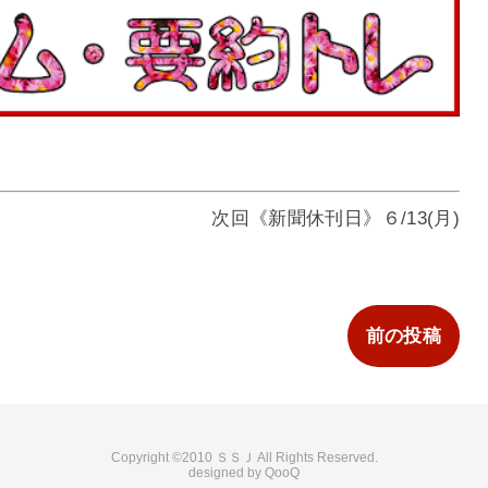
次回《新聞休刊日》６/13(月)
前の投稿
2010 ＳＳＪ
QooQ