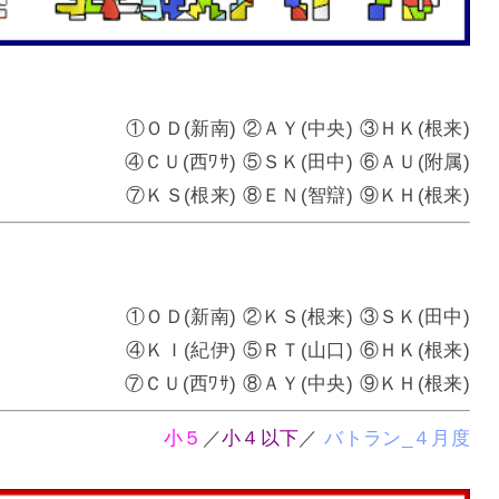
①ＯＤ(新南) ②ＡＹ(中央) ③ＨＫ(根来)
④ＣＵ(西ﾜｻ) ⑤ＳＫ(田中) ⑥ＡＵ(附属)
⑦ＫＳ(根来) ⑧ＥＮ(智辯) ⑨ＫＨ(根来)
①ＯＤ(新南) ②ＫＳ(根来) ③ＳＫ(田中)
④ＫＩ(紀伊) ⑤ＲＴ(山口) ⑥ＨＫ(根来)
⑦ＣＵ(西ﾜｻ) ⑧ＡＹ(中央) ⑨ＫＨ(根来)
小５
／
小４以下
／
バトラン_４月度