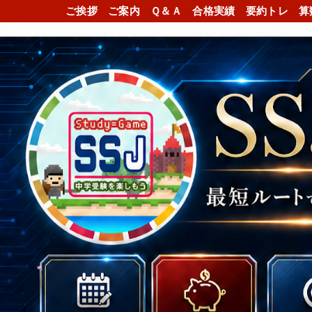
ご挨拶
ご案内
Ｑ＆Ａ
合格実績
要約トレ
算