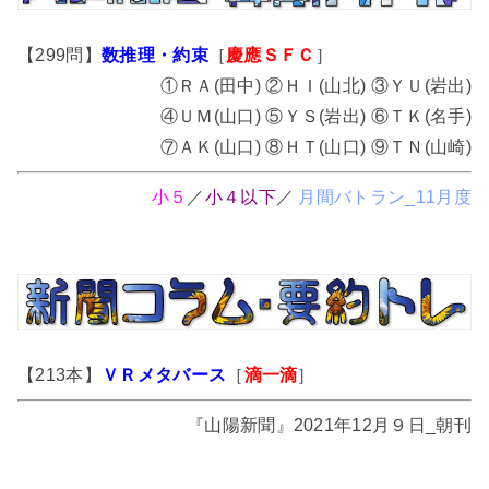
【299問】
数推理・約束
［
慶應ＳＦＣ
］
①ＲＡ(田中) ②ＨＩ(山北) ③ＹＵ(岩出)
④ＵＭ(山口) ⑤ＹＳ(岩出) ⑥ＴＫ(名手)
⑦ＡＫ(山口) ⑧ＨＴ(山口) ⑨ＴＮ(山崎)
小５
／
小４以下
／
月間バトラン_11月度
【213本】
ＶＲメタバース
［
滴一滴
］
『山陽新聞』2021年12月９日_朝刊