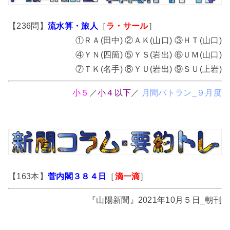
【236問】
流水算・旅人
［
ラ・サール
］
①ＲＡ(田中) ②ＡＫ(山口) ③ＨＴ(山口)
④ＹＮ(四箇) ⑤ＹＳ(岩出) ⑥ＵＭ(山口)
⑦ＴＫ(名手) ⑧ＹＵ(岩出) ⑨ＳＵ(上岩)
小５
／
小４以下
／
月間バトラン_９月度
【163本】
菅内閣３８４日
［
滴一滴
］
『山陽新聞』2021年10月５日_朝刊