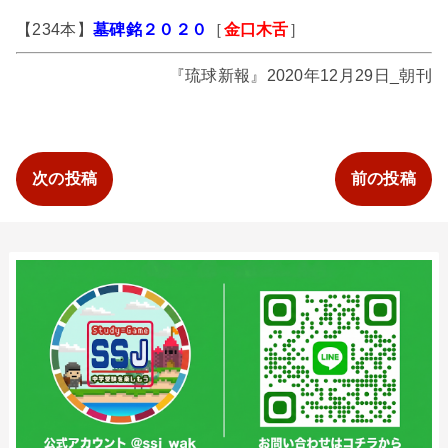
【234本】
墓碑銘２０２０
［
金口木舌
］
『琉球新報』2020年12月29日_朝刊
次の投稿
前の投稿