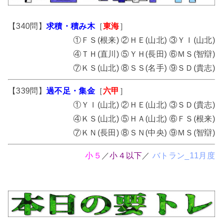
【340問】
求積・積み木
［
東海
］
①ＦＳ(根来) ②ＨＥ(山北) ③ＹＩ(山北)
④ＴＨ(直川) ⑤ＹＨ(長田) ⑥ＭＳ(智辯)
⑦ＫＳ(山北) ⑧ＳＳ(名手) ⑨ＳＤ(貴志)
【339問】
過不足・集金
［
六甲
］
①ＹＩ(山北) ②ＨＥ(山北) ③ＳＤ(貴志)
④ＫＳ(山北) ⑤ＨＡ(山北) ⑥ＦＳ(根来)
⑦ＫＮ(長田) ⑧ＳＮ(中央) ⑨ＭＳ(智辯)
小５
／
小４以下
／
バトラン_11月度