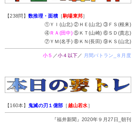
【238問】
数推理・面積
［
駒場東邦
］
①ＹＩ(山北) ②ＨＥ(山北) ③ＦＳ(根来)
④
ＲＡ(田中)
⑤ＫＴ(山崎) ⑥ＳＤ(貴志)
⑦ＹＭ(名手) ⑧ＫＮ(長田) ⑨ＫＳ(山北)
小５
／
小４以下
／
月間バトラン_８月度
【160本】
鬼滅の刃１億部
［
越山若水
］
『福井新聞』2020年９月27日_朝刊