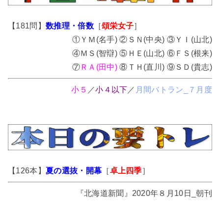
【181問】
数推理・倍数
［
頌栄女子
］
①ＹＭ(名手) ②ＳＮ(中央) ③ＹＩ(山北)
④ＭＳ(智辯) ⑤ＨＥ(山北) ⑥ＦＳ(根来)
⑦
ＲＡ(田中)
⑧ＴＨ(直川) ⑨ＳＤ(貴志)
小５
／
小４以下
／
月間バトラン_７月度
【126本】
夏の選抜・開幕
［
卓上四季
］
『北海道新聞』2020年８月10日_朝刊