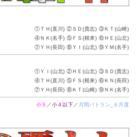
①ＴＨ(直川) ②ＳＤ(貴志) ③ＫＴ(山崎)
④ＮＫ(名手) ⑤ＦＳ(根来) ⑥ＨＥ(山北)
⑦ＹＨ(長田) ⑧ＹＩ(山北) ⑨ＹＭ(名手)
①ＹＩ(山北) ②ＨＥ(山北) ③ＳＤ(貴志)
④ＴＨ(直川) ⑤ＦＳ(根来) ⑥ＫＮ(長田)
⑦ＹＨ(長田) ⑧ＫＴ(山崎) ⑨ＮＫ(名手)
小５
／
小４以下
／
月間バトラン_６月度