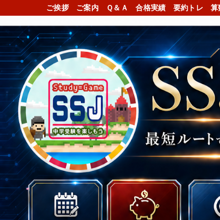
ご挨拶
ご案内
Ｑ＆Ａ
合格実績
要約トレ
算