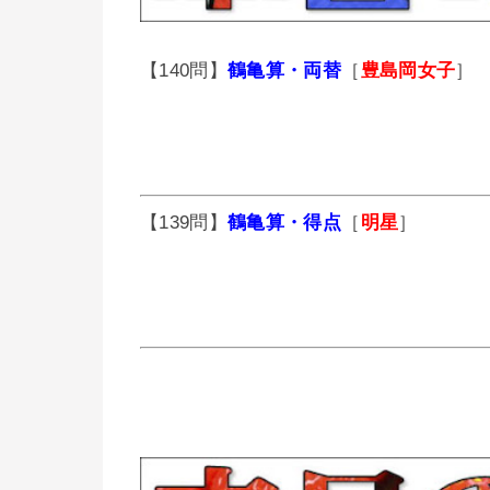
【140問】
鶴亀算・両替
［
豊島岡女子
］
【139問】
鶴亀算・得点
［
明星
］