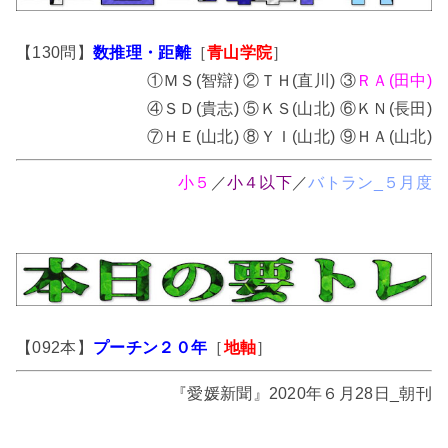
【130問】
数推理・距離
［
青山学院
］
①ＭＳ(智辯) ②ＴＨ(直川) ③
ＲＡ(田中)
④ＳＤ(貴志) ⑤ＫＳ(山北) ⑥ＫＮ(長田)
⑦ＨＥ(山北) ⑧ＹＩ(山北) ⑨ＨＡ(山北)
小５
／
小４以下
／
バトラン_５月度
【092本】
プーチン２０年
［
地軸
］
『愛媛新聞』2020年６月28日_朝刊