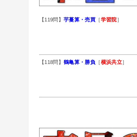
【119問】
芋蔓算・売買
［
学習院
］
【118問】
鶴亀算・勝負
［
横浜共立
］