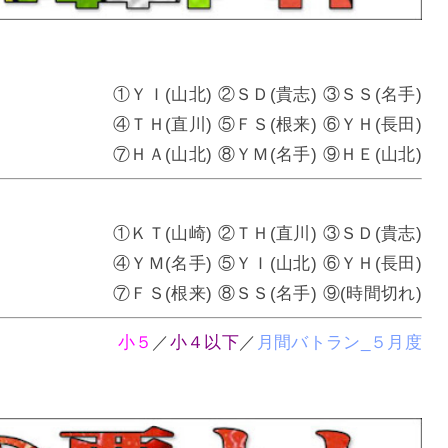
①ＹＩ(山北) ②ＳＤ(貴志) ③ＳＳ(名手)
④ＴＨ(直川) ⑤ＦＳ(根来) ⑥ＹＨ(長田)
⑦ＨＡ(山北) ⑧ＹＭ(名手) ⑨ＨＥ(山北)
①ＫＴ(山崎) ②ＴＨ(直川) ③ＳＤ(貴志)
④ＹＭ(名手) ⑤ＹＩ(山北) ⑥ＹＨ(長田)
⑦ＦＳ(根来) ⑧ＳＳ(名手) ⑨(時間切れ)
小５
／
小４以下
／
月間バトラン_５月度