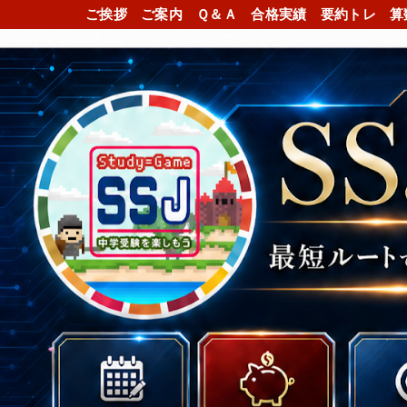
ご挨拶
ご案内
Ｑ＆Ａ
合格実績
要約トレ
算