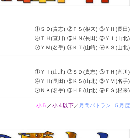
①ＳＤ(貴志) ②ＦＳ(根来) ③ＹＨ(長田)
④ＴＨ(直川) ⑤ＫＮ(長田) ⑥ＹＩ(山北)
⑦ＹＭ(名手) ⑧ＫＴ(山崎) ⑨ＫＳ(山北)
①ＹＩ(山北) ②ＳＤ(貴志) ③ＴＨ(直川)
④ＹＨ(長田) ⑤ＫＳ(山北) ⑥ＹＭ(名手)
⑦ＮＫ(名手) ⑧ＨＥ(山北) ⑨ＦＳ(根来)
小５
／
小４以下
／
月間バトラン_５月度