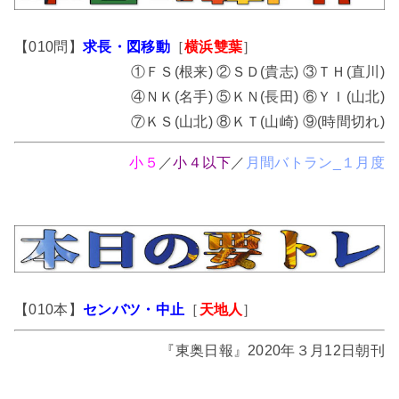
【010問】
求長・図移動
［
横浜雙葉
］
①ＦＳ(根来) ②ＳＤ(貴志) ③ＴＨ(直川)
④ＮＫ(名手) ⑤ＫＮ(長田) ⑥ＹＩ(山北)
⑦ＫＳ(山北) ⑧ＫＴ(山崎) ⑨(時間切れ)
小５
／
小４以下
／
月間バトラン_１月度
【010本】
センバツ・中止
［
天地人
］
『東奥日報』2020年３月12日朝刊