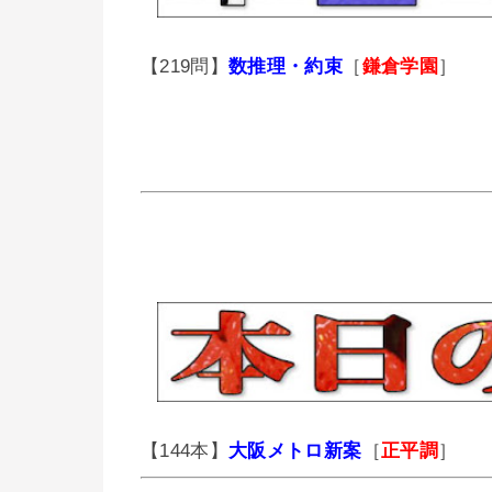
【219問】
数推理・約束
［
鎌倉学園
］
【144本】
大阪メトロ新案
［
正平調
］