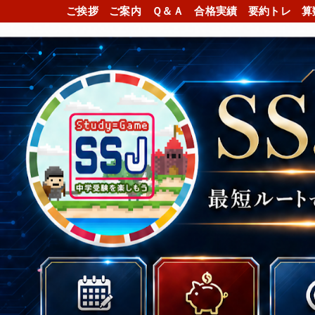
ご挨拶
ご案内
Ｑ＆Ａ
合格実績
要約トレ
算