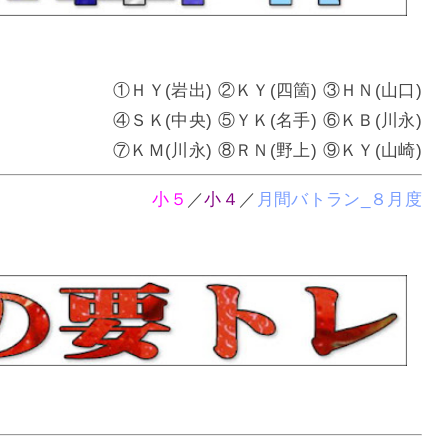
①ＨＹ(岩出) ②ＫＹ(四箇) ③ＨＮ(山口)
④ＳＫ(中央) ⑤ＹＫ(名手) ⑥ＫＢ(川永)
⑦ＫＭ(川永) ⑧ＲＮ(野上) ⑨ＫＹ(山崎)
小５
／
小４
／
月間バトラン_８月度