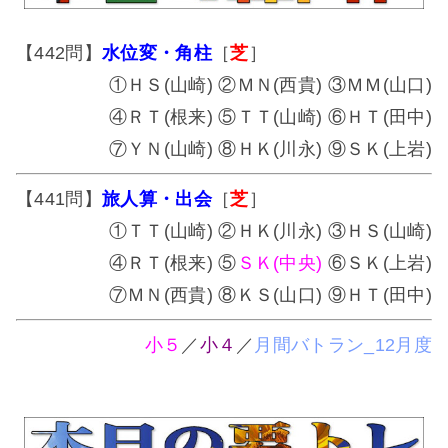
【442問】
水位変・角柱
［
芝
］
①ＨＳ(山崎) ②ＭＮ(西貴) ③ＭＭ(山口)
④ＲＴ(根来) ⑤ＴＴ(山崎) ⑥ＨＴ(田中)
⑦ＹＮ(山崎) ⑧ＨＫ(川永) ⑨ＳＫ(上岩)
【441問】
旅人算・出会
［
芝
］
①ＴＴ(山崎) ②ＨＫ(川永) ③ＨＳ(山崎)
④ＲＴ(根来) ⑤
ＳＫ(中央)
⑥ＳＫ(上岩)
⑦ＭＮ(西貴) ⑧ＫＳ(山口) ⑨ＨＴ(田中)
小５
／
小４
／
月間バトラン_12月度