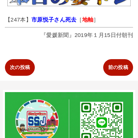
【247本】
市原悦子さん死去
［
地軸
］
『愛媛新聞』2019年１月15日付朝刊
次の投稿
前の投稿