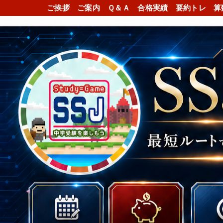
ご挨拶
ご案内
Ｑ＆Ａ
合格実績
要約トレ
算